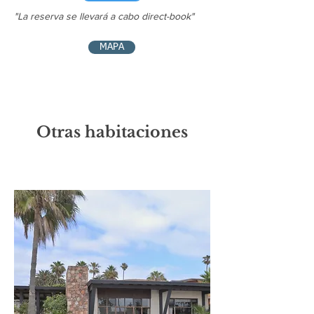
Patio | Parrilla para asar

"La reserva se llevará a cabo
direct-book
"
Secadora de pelo

Mini refrigerador

MAPA
Escritorio | Teléfono

Servicio de habitación diario

No fumadores
Otras habitaciones