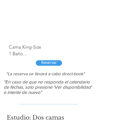
Cama King-Size

1 Baño

2 Pers. Max

Reservar
TV por cable | Wifi

A/C y Calefacción

"La reserva se llevará a cabo
direct-book
"
Patio | Parrilla para asar

"En caso de que no responda el calendario
de fechas, solo presione 'Ver disponibilidad'
Secadora de pelo

e intente de nuevo"
Mini refrigerador

Escritorio | Teléfono

Servicio de habitación diario

No fumadores
Estudio: Dos camas