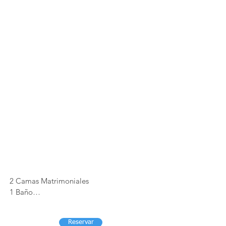
2 Camas Matrimoniales

1 Baño

4 Pers. Max

TV por cable | Wifi

Reservar
A/C y Calefacción
